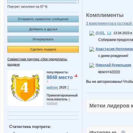
Портрет заполнен на 97 %
Комплименты
Отправить приватное сообщение
3 комплиментов в гостевой 
Добавить в друзья
@@L
13.04.2023 в
Игнорировать
Собираем предоплат
Анастасия Неплюев
Сделать подарок
с днем рождения!
Совместная покупка: сбор предоплаты,
раздачи
Николай бурильщик
красота)))))))
популярность:
-4
9848 место
↓
Вы не авторизованы! Чтоб
рейтинг
2628
?
Привилегированный
пользователь
4
уровня
Метки лидеров
Статистика портрета:
Интервью