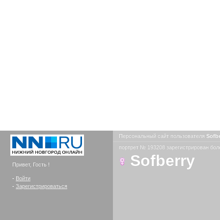
Персональный сайт пользователя
Sofb
портрет № 193208 зарегистрирован боле
Sofberry
Привет, Гость !
-
Войти
-
Зарегистрироваться