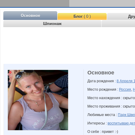
Основное
Блог
( 0 )
Др
Шпионаж
Основное
Дата рождения :
8 Апреля
Место рождения :
Россия
,
Н
Место нахождения : скрыто
Место проживания : скрыто
Любимые места :
Парк Шве
Интересы :
воспитываю де
О себе : привет :-)