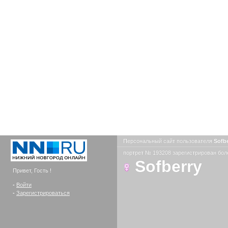
Персональный сайт пользователя
Sofb
портрет № 193208 зарегистрирован боле
Sofberry
Привет, Гость !
-
Войти
-
Зарегистрироваться