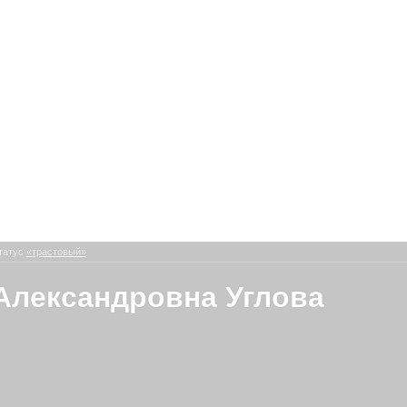
татус
«трастовый»
Александровна Углова