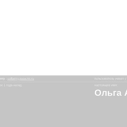
erry
:
sofberry.www.nn.ru
пользователь имеет с
е 1 года назад
настоящее имя:
Ольга 