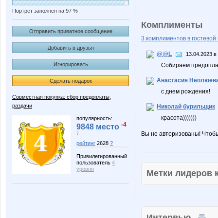
Портрет заполнен на 97 %
Комплименты
Отправить приватное сообщение
3 комплиментов в гостевой 
Добавить в друзья
@@L
13.04.2023 в
Игнорировать
Собираем предоплат
Анастасия Неплюев
Сделать подарок
с днем рождения!
Совместная покупка: сбор предоплаты,
раздачи
Николай бурильщик
красота)))))))
популярность:
-4
9848 место
↓
Вы не авторизованы! Чтоб
рейтинг
2628
?
Привилегированный
пользователь
4
уровня
Метки лидеров
Интервью