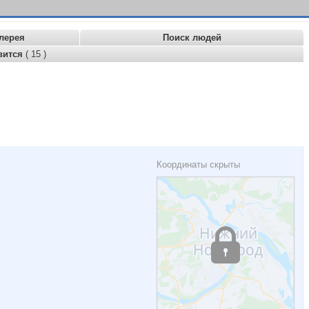
лерея
Поиск людей
вится
( 15 )
Координаты скрыты