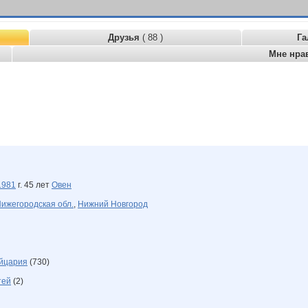
Друзья
( 88 )
Га
Мне нра
1981
г. 45 лет
Овен
ижегородская обл.
,
Нижний Новгород
йцария
(730)
тей
(2)