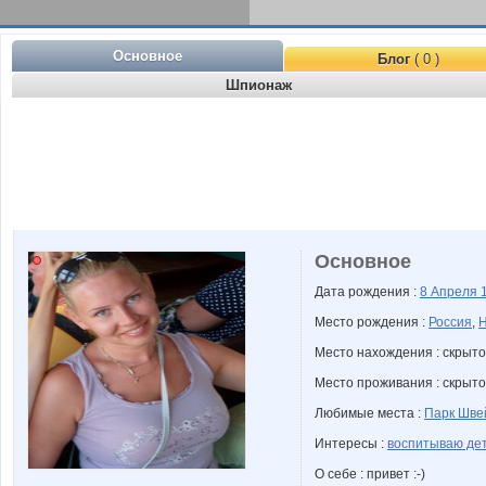
Основное
Блог
( 0 )
Шпионаж
Основное
Дата рождения :
8 Апреля
Место рождения :
Россия
,
Н
Место нахождения : скрыто
Место проживания : скрыто
Любимые места :
Парк Шве
Интересы :
воспитываю де
О себе : привет :-)